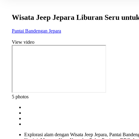
Wisata Jeep Jepara Liburan Seru untuk
Pantai Bandengan Jepara
View video
5 photos
Explorasi alam dengan Wisata Jeep Jepara, Pantai Bandeng