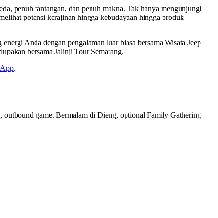
beda, penuh tantangan, dan penuh makna. Tak hanya mengunjungi
 melihat potensi kerajinan hingga kebudayaan hingga produk
g energi Anda dengan pengalaman luar biasa bersama Wisata Jeep
rlupakan bersama Jalinji Tour Semarang.
sApp
.
yu, outbound game. Bermalam di Dieng, optional Family Gathering