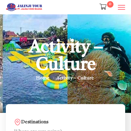
0
Activity –
Culture
Home
Activity – Culture
Destinations