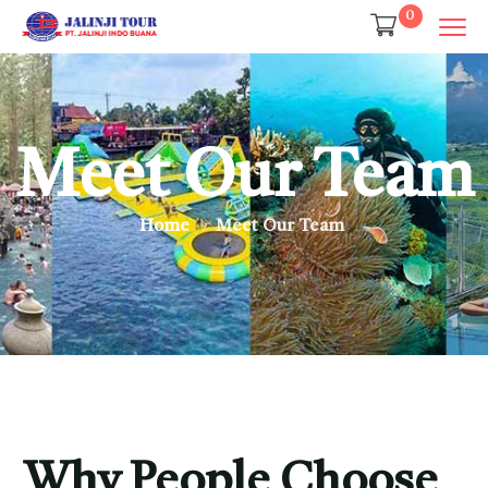
0
Meet Our Team
Home
Meet Our Team
Why People Choose