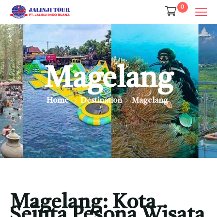
0
Magelang
Home
Destination
Magelang
Magelang: Kota
Sejuta Pesona Wisata