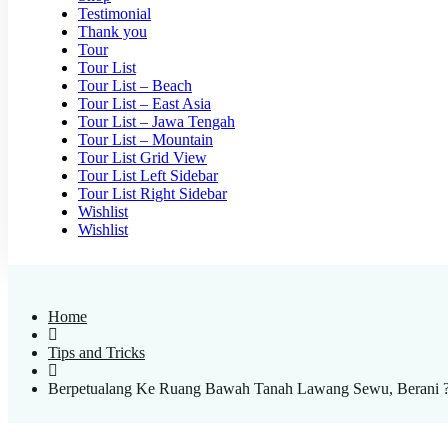
Testimonial
Thank you
Tour
Tour List
Tour List – Beach
Tour List – East Asia
Tour List – Jawa Tengah
Tour List – Mountain
Tour List Grid View
Tour List Left Sidebar
Tour List Right Sidebar
Wishlist
Wishlist
Home
Tips and Tricks
Berpetualang Ke Ruang Bawah Tanah Lawang Sewu, Berani 