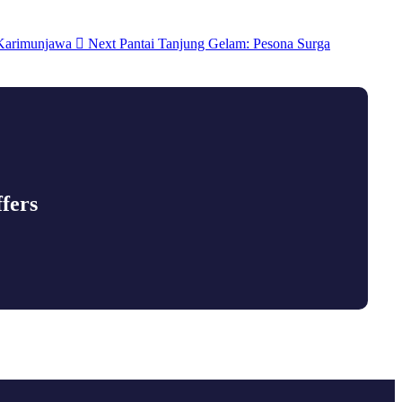
Next
Pantai Tanjung Gelam: Pesona Surga
fers