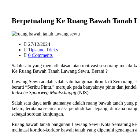
Berpetualang Ke Ruang Bawah Tanah L
27/12/2024
Tips and Tricks
0 Comments
Salah satu yang menjadi alasan atau motivasi seseorang melakuk
Ke Ruang Bawah Tanah Lawang Sewu, Berani ?
Lawang Sewu adalah salah satu bangunan ikonik di Semarang, 
berarti “Seribu Pintu,” merujuk pada banyaknya pintu dan jende
Indische Spoorweg Maatschappij
(NIS).
Salah satu daya tarik utamanya adalah ruang bawah tanah yang p
kelam, terutama selama masa pendudukan Jepang, di mana ruang in
sebagai sorotan kunjungan.
Ruang bawah tanah bangunan Lawang Sewu Kota Semarang kemba
melintasi koridor-koridor bawah tanah yang dipenuhi genangan ai