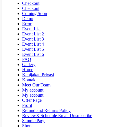
Checkout
Checkout
Coming Soon
Demo
Error
Event List
Event List 2
Event List 3
Event List 4
Event List 5
Event List 6
FAQ
Gallery
Home
Kebijakan Privasi
Kontak
Meet Our Team
My account
My account
Offer Page
Profil
Refund and Returns Policy
ReviewX Schedule Email Unsubscribe
Sample Page
Shop