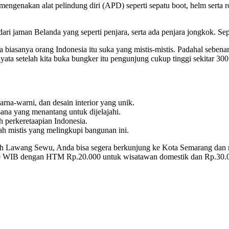
ngenakan alat pelindung diri (APD) seperti sepatu boot, helm serta
u dari jaman Belanda yang seperti penjara, serta ada penjara jongkok. 
iasanya orang Indonesia itu suka yang mistis-mistis. Padahal sebenarn
yata setelah kita buka bungker itu pengunjung cukup tinggi sekitar 300
warna-warni, dan desain interior yang unik.
ana yang menantang untuk dijelajahi.
ah perkeretaapian Indonesia.
ah mistis yang melingkupi bangunan ini.
h Lawang Sewu, Anda bisa segera berkunjung ke Kota Semarang dan m
.00 WIB dengan HTM Rp.20.000 untuk wisatawan domestik dan Rp.30.0