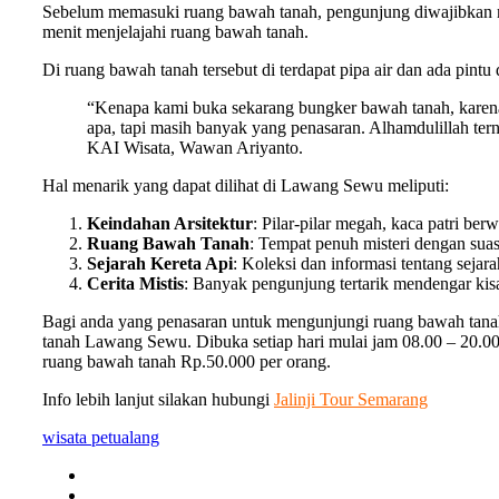
Sebelum memasuki ruang bawah tanah, pengunjung diwajibkan me
menit menjelajahi ruang bawah tanah.
Di ruang bawah tanah tersebut di terdapat pipa air dan ada pint
“Kenapa kami buka sekarang bungker bawah tanah, karena b
apa, tapi masih banyak yang penasaran. Alhamdulillah tern
KAI Wisata, Wawan Ariyanto.
Hal menarik yang dapat dilihat di Lawang Sewu meliputi:
Keindahan Arsitektur
: Pilar-pilar megah, kaca patri ber
Ruang Bawah Tanah
: Tempat penuh misteri dengan suas
Sejarah Kereta Api
: Koleksi dan informasi tentang sejar
Cerita Mistis
: Banyak pengunjung tertarik mendengar kis
Bagi anda yang penasaran untuk mengunjungi ruang bawah tana
tanah Lawang Sewu. Dibuka setiap hari mulai jam 08.00 – 20
ruang bawah tanah Rp.50.000 per orang.
Info lebih lanjut silakan hubungi
Jalinji Tour Semarang
wisata petualang