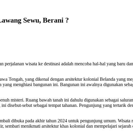
awang Sewu, Berani ?
an perjalanan wisata ke destinasi adalah mencoba hal-hal yang baru d
Jawa Tengah, yang dikenal dengan arsitektur kolonial Belanda yang
la yang menghiasi bangunan ini. Bangunan ini awalnya digunakan seba
enuh misteri. Ruang bawah tanah ini dahulu digunakan sebagai saluran
i disebut-sebut sebagai tempat tahanan. Pengunjung yang tertarik deng
li dibuka pada akhir tahun 2024 untuk pengunjung umum. Wisata r
r, sembari menikmati arsitektur khas kolonial dan mempelajari sejara