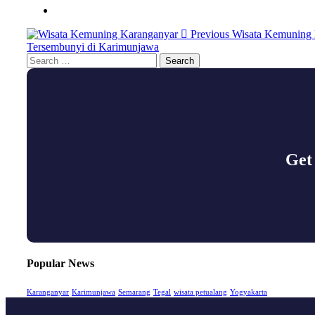
Previous
Wisata Kemuning 
Tersembunyi di Karimunjawa
Search
for:
Get
Popular News
Karanganyar
Karimunjawa
Semarang
Tegal
wisata petualang
Yogyakarta