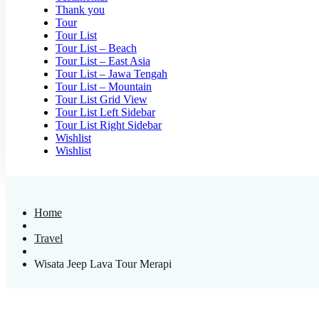
Thank you
Tour
Tour List
Tour List – Beach
Tour List – East Asia
Tour List – Jawa Tengah
Tour List – Mountain
Tour List Grid View
Tour List Left Sidebar
Tour List Right Sidebar
Wishlist
Wishlist
Home
Travel
Wisata Jeep Lava Tour Merapi