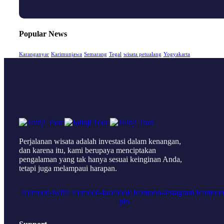
Popular News
Karanganyar
Karimunjawa
Semarang
Tegal
wisata petualang
Yogyakarta
Perjalanan wisata adalah investasi dalam kenangan,
dan karena itu, kami berupaya menciptakan
pengalaman yang tak hanya sesuai keinginan Anda,
tetapi juga melampaui harapan.
Icomoon-twitte
Icomoon-facebook
Icomoon-instagram
Icomoon
pin