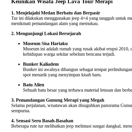
Keunikan Wisata Jeep Lava Tour Merapi
1. Menjelajahi Medan Berbatu dan Berpasir
Tur ini dilakukan menggunakan jeep 4×4 yang tangguh untuk melin
menikmati pemandangan alam yang memukau.
2. Mengunjungi Lokasi Bersejarah
Museum Sisa Hartaku
Museum ini adalah rumah yang rusak akibat erupsi 2010, d
kehidupan warga sekitar sebelum bencana terjadi.
Bunker Kaliadem
Bunker ini awalnya dibangun sebagai tempat perlindungan 
spot menarik yang menyimpan kisah haru.
Batu Alien
Sebuah batu besar yang terbawa material letusan dan berbe
3. Pemandangan Gunung Merapi yang Megah
Selama perjalanan, wisatawan akan disuguhkan panorama Gunung 
sempurna.
4. Sensasi Seru Basah-Basahan
Beberapa rute tur melibatkan jeep melintasi sungai dangkal, men