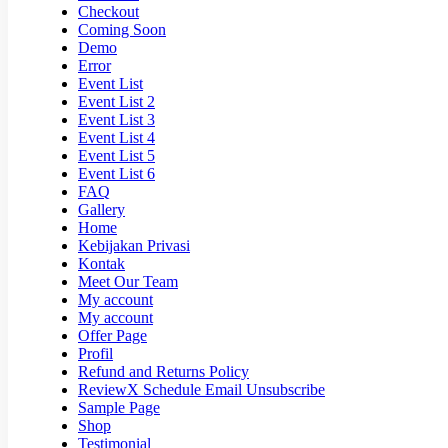
Checkout
Coming Soon
Demo
Error
Event List
Event List 2
Event List 3
Event List 4
Event List 5
Event List 6
FAQ
Gallery
Home
Kebijakan Privasi
Kontak
Meet Our Team
My account
My account
Offer Page
Profil
Refund and Returns Policy
ReviewX Schedule Email Unsubscribe
Sample Page
Shop
Testimonial