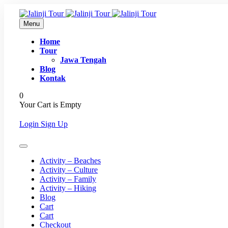
Menu
Home
Tour
Jawa Tengah
Blog
Kontak
0
Your Cart is Empty
Login
Sign Up
Activity – Beaches
Activity – Culture
Activity – Family
Activity – Hiking
Blog
Cart
Cart
Checkout