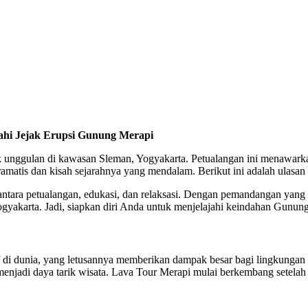
ahi Jejak Erupsi Gunung Merapi
rik unggulan di kawasan Sleman, Yogyakarta. Petualangan ini menawa
atis dan kisah sejarahnya yang mendalam. Berikut ini adalah ulasan
tara petualangan, edukasi, dan relaksasi. Dengan pemandangan yang 
Yogyakarta. Jadi, siapkan diri Anda untuk menjelajahi keindahan Gun
di dunia, yang letusannya memberikan dampak besar bagi lingkungan sek
njadi daya tarik wisata. Lava Tour Merapi mulai berkembang setelah 