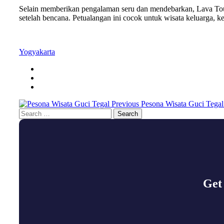
Selain memberikan pengalaman seru dan mendebarkan, Lava Tour 
setelah bencana. Petualangan ini cocok untuk wisata keluarga, k
Yogyakarta
Previous
Pesona Wisata Guci Tegal
Search
for:
Get