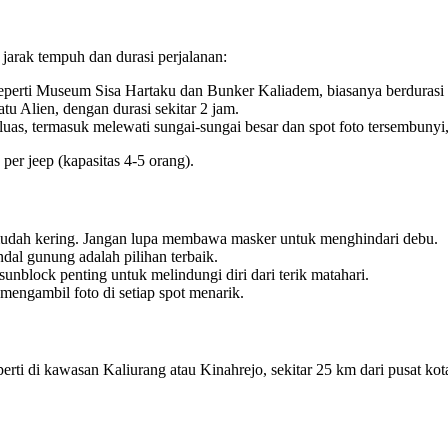
jarak tempuh dan durasi perjalanan:
perti Museum Sisa Hartaku dan Bunker Kaliadem, biasanya berdurasi 
tu Alien, dengan durasi sekitar 2 jam.
luas, termasuk melewati sungai-sungai besar dan spot foto tersembunyi
er jeep (kapasitas 4-5 orang).
mudah kering. Jangan lupa membawa masker untuk menghindari debu.
dal gunung adalah pilihan terbaik.
unblock penting untuk melindungi diri dari terik matahari.
ngambil foto di setiap spot menarik.
perti di kawasan Kaliurang atau Kinahrejo, sekitar 25 km dari pusat k